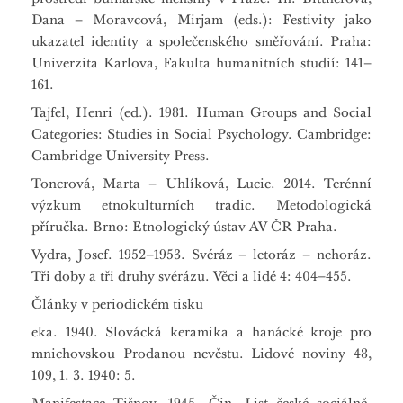
Dana – Moravcová, Mirjam (eds.): Festivity jako
ukazatel identity a společenského směřování. Praha:
Univerzita Karlova, Fakulta humanitních studií: 141–
161.
Tajfel, Henri (ed.). 1981. Human Groups and Social
Categories: Studies in Social Psychology. Cambridge:
Cambridge University Press.
Toncrová, Marta – Uhlíková, Lucie. 2014. Terénní
výzkum etnokulturních tradic. Metodologická
příručka. Brno: Etnologický ústav AV ČR Praha.
Vydra, Josef. 1952–1953. Svéráz – letoráz – nehoráz.
Tři doby a tři druhy svérázu. Věci a lidé 4: 404–455.
Články v periodickém tisku
eka. 1940. Slovácká keramika a hanácké kroje pro
mnichovskou Prodanou nevěstu. Lidové noviny 48,
109, 1. 3. 1940: 5.
Manifestace Tišnov. 1945. Čin. List české sociálně-