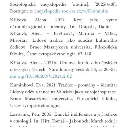
Sociologická encyklopedie [on-line]. [2025-4-18].
Dostupné z:
encyklopedie.soc.cas.cz/w/Komunita
Křížová, Alena. 2024. Kroj jako výraz
národní/regionální identity. In: Drápala, Daniel –
Křížová, Alena – Pavlicová, Martina – Válka,
Miroslav: Lidové tradice jako součást kulturního
dědictví. Brno: Masarykova univerzita, Filozofická
fakulta, Ústav evropské etnologie: 67–146.
Křížová, Alena. 2024b. Obnova krojů v brněnských
městských částech. Národopisný věstník 83, 2: 20–33.
doi.org/10.59618/NV.2024.2.02
Kuminková, Eva. 2021. Tradice – proměny – identita:
Lidový oděv a tanec na Valašsku jako zdroje inspirace.
Brno: Masarykova univerzita, Filozofická fakulta,
Ústav evropské etnologie.
Lozoviuk, Petr. 2005. Etnická indiference a její reflexe
v etnologii. In: Hirt, Tomáš – Jakoubek, Marek (eds.):