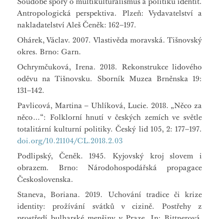
Soudobé spory o multikulturalismus a politiku identit.
Antropologická perspektiva. Plzeň: Vydavatelství a
nakladatelství Aleš Čeněk: 162–197.
Ohárek, Václav. 2007. Vlastivěda moravská. Tišnovský
okres. Brno: Garn.
Ochrymčuková, Irena. 2018. Rekonstrukce lidového
oděvu na Tišnovsku. Sborník Muzea Brněnska 19:
131–142.
Pavlicová, Martina – Uhlíková, Lucie. 2018. „Něco za
něco…“: Folklorní hnutí v českých zemích ve světle
totalitární kulturní politiky. Český lid 105, 2: 177–197.
doi.org/10.21104/CL.2018.2.03
Podlipský, Čeněk. 1945. Kyjovský kroj slovem i
obrazem. Brno: Národohospodářská propagace
Československa.
Staneva, Boriana. 2019. Uchování tradice či krize
identity: prožívání svátků v cizině. Postřehy z
prostředí bulharské menšiny v Praze. In: Bittnerová,