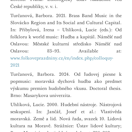
České republiky, v. v. i.
Turčanová, Barbora. 2021. Brass Band Music in the
Slovácko Region and Its Social and Cultural Capital.
In: Přibylová, Irena – Uhlíková, Lucie (eds.): Od
folkloru k world music: Hudba a kapitál. Náměšť nad
Oslavou: Městské kulturní středisko Náměšť nad
Oslavou: 83–93. Available at:
www.folkoveprazdniny.cz/en/index.php/colloquy-
2021
Turčanová, Barbora. 2024. Od ľudovej piesne k
popmusic: moravská dychová hudba ako predmet
výskumu premien hudobného vkusu. Doctoral thesis.
Brno: Masarykova univerzita.
Uhlíková, Lucie. 2000. Hudební nástroje. Nástrojová
seskupení. In: Jančář, Josef et al.: Vlastivěda
moravská. Země a lid. Nová řada, svazek 10. Lidová
kultura na Moravě. Strážnice: Ústav lidové kultury;