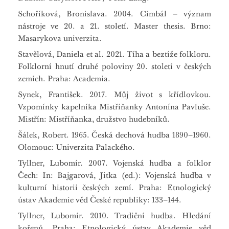
Schoříková, Bronislava. 2004. Cimbál – význam
nástroje ve 20. a 21. století. Master thesis. Brno:
Masarykova univerzita.
Stavělová, Daniela et al. 2021. Tíha a beztíže folkloru.
Folklorní hnutí druhé poloviny 20. století v českých
zemích. Praha: Academia.
Synek, František. 2017. Můj život s křídlovkou.
Vzpomínky kapelníka Mistříňanky Antonína Pavluše.
Mistřín: Mistříňanka, družstvo hudebníků.
Šálek, Robert. 1965. Česká dechová hudba 1890–1960.
Olomouc: Univerzita Palackého.
Tyllner, Lubomír. 2007. Vojenská hudba a folklor
Čech: In: Bajgarová, Jitka (ed.): Vojenská hudba v
kulturní historii českých zemí. Praha: Etnologický
ústav Akademie věd České republiky: 133–144.
Tyllner, Lubomír. 2010. Tradiční hudba. Hledání
kořenů. Praha: Etnologický ústav Akademie věd