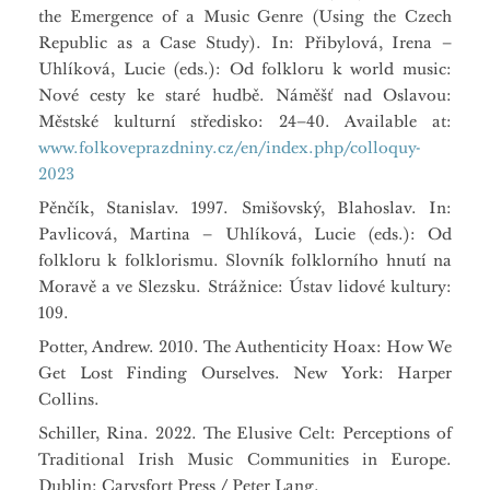
the Emergence of a Music Genre (Using the Czech
Republic as a Case Study). In: Přibylová, Irena –
Uhlíková, Lucie (eds.): Od folkloru k world music:
Nové cesty ke staré hudbě. Náměšť nad Oslavou:
Městské kulturní středisko: 24–40. Available at:
www.folkoveprazdniny.cz/en/index.php/colloquy-
2023
Pěnčík, Stanislav. 1997. Smišovský, Blahoslav. In:
Pavlicová, Martina – Uhlíková, Lucie (eds.): Od
folkloru k folklorismu. Slovník folklorního hnutí na
Moravě a ve Slezsku. Strážnice: Ústav lidové kultury:
109.
Potter, Andrew. 2010. The Authenticity Hoax: How We
Get Lost Finding Ourselves. New York: Harper
Collins.
Schiller, Rina. 2022. The Elusive Celt: Perceptions of
Traditional Irish Music Communities in Europe.
Dublin: Carysfort Press / Peter Lang.