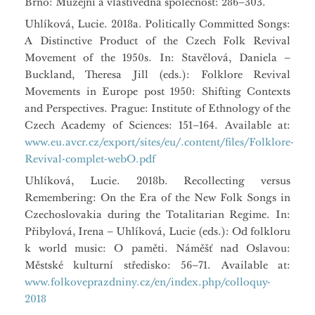
Brno: Muzejní a vlastivědná společnost: 286–303.
Uhlíková, Lucie. 2018a. Politically Committed Songs:
A Distinctive Product of the Czech Folk Revival
Movement of the 1950s. In: Stavělová, Daniela –
Buckland, Theresa Jill (eds.): Folklore Revival
Movements in Europe post 1950: Shifting Contexts
and Perspectives. Prague: Institute of Ethnology of the
Czech Academy of Sciences: 151–164. Available at:
www.eu.avcr.cz/export/sites/eu/.content/files/Folklore-
Revival-complet-webO.pdf
Uhlíková, Lucie. 2018b. Recollecting versus
Remembering: On the Era of the New Folk Songs in
Czechoslovakia during the Totalitarian Regime. In:
Přibylová, Irena – Uhlíková, Lucie (eds.): Od folkloru
k world music: O paměti. Náměšť nad Oslavou:
Městské kulturní středisko: 56–71. Available at:
www.folkoveprazdniny.cz/en/index.php/colloquy-
2018