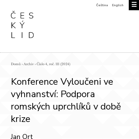
☰
Čeština
English
Domů
›
Archiv
›
Číslo 4, roč. 111 (2024)
Konference Vyloučeni ve
vyhnanství: Podpora
romských uprchlíků v době
krize
Jan Ort