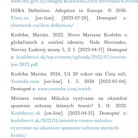
www.mo.gov.cz/images/Bilakniha/ZSD/Slovensko%20Dok
IHRA Definition. Adoption in Europe. © 2026.
Elnet.eu
[on-line]. [2023-07-20]. Dostupné z:
elnetwork.eu/ihra-definition/
Kotleba, Marián. 2022. Slovo Mariana Kotlebu o
globalistoch a zničení identity. Naše Slovensko.
Noviny Ľudovej strany 5, 2: 1. [2023-04-17]. Dostupné
z:
kotlebovci.sk/wp-content/uploads/2022/07/noviny-
jun-2022.pdf
Kotleba Marián. 2024. Už 20 rokov nás Únia ničí.
Youtube.com
[on-line]. 1. 5. 2024 [2023-05-04].
Dostupné z:
www.youtube.com/watch
Ministra vnútra Mikulca vyzývame na okamžité
spustenie ochrany štátnych hraníc! 2. 11. 2022.
Kotlebovci.sk
[on-line]. [2023-04-15]. Dostupné z:
kotlebovci.sk/2022/11/ministra-vnutra-mikulca-
vyzyvame-na-okamzite-spustenie-ochrany-statnych-
hranic/