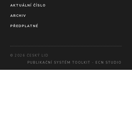
AKTUÁLNÍ ČÍSLO
ARCHIV
PŘEDPLATNÉ
© 2026 ČESKÝ LID
PUBLIKAČNÍ SYSTÉM TOOLKIT
-
ECN STUDIO