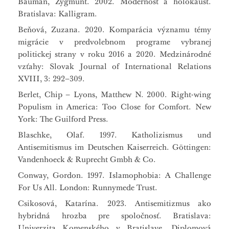
Bauman, Zygmunt. 2002. Modernosť a holokaust.
Bratislava: Kalligram.
Beňová, Zuzana. 2020. Komparácia významu témy
migrácie v predvolebnom programe vybranej
politickej strany v roku 2016 a 2020. Medzinárodné
vzťahy: Slovak Journal of International Relations
XVIII, 3: 292–309.
Berlet, Chip – Lyons, Matthew N. 2000. Right-wing
Populism in America: Too Close for Comfort. New
York: The Guilford Press.
Blaschke, Olaf. 1997. Katholizismus und
Antisemitismus im Deutschen Kaiserreich. Göttingen:
Vandenhoeck & Ruprecht Gmbh & Co.
Conway, Gordon. 1997. Islamophobia: A Challenge
For Us All. London: Runnymede Trust.
Csikosová, Katarína. 2023. Antisemitizmus ako
hybridná hrozba pre spoločnosť. Bratislava:
Univerzita Komenského v Bratislave. Diplomová