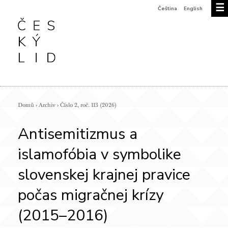
☰
Čeština
English
Domů
›
Archiv
›
Číslo 2, roč. 113 (2026)
Antisemitizmus a
islamofóbia v symbolike
slovenskej krajnej pravice
počas migračnej krízy
(2015–2016)