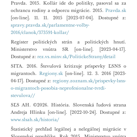
Pravda. 2015. Kollár ide do politiky, pasoval sa za
ochrancu rodiny a odporcu migrácie. 2015.
Pravda.sk
[on-line]. 11. 11. 2015 [2023-07-04]. Dostupné z:
spravy.pravda.sk/parlamentne-volby-
2016/clanok/373591-kollar/
Register politických strán a politických hnutí.
Ministerstvo vnútra SR [on-line]. [2023-04-17].
Dostupné z:
rez.vs.minv.sk/PolitickeStrany/detail
SITA. 2016. Števulová kritizuje príspevky ĽSNS o
migrantoch.
Regiony.sk
[on-line]. 12. 3. 2016 [2023-
04-17]. Dostupné z:
regiony.zoznam.sk/prispevky-lsns-
o-migrantoch-posobia-neprofesionalne-tvrdi-
stevulova//
SĽS AH. ©2026. História. Slovenská ľudová strana
Andreja Hlinku [on-line]. [2022-10-24]. Dostupné z:
www.slsah.sk/historia/
Štatistický prehľad legálnej a nelegálnej migrácie v
Slovenskej republike. Rok 2015. Ministerstvo vnútra