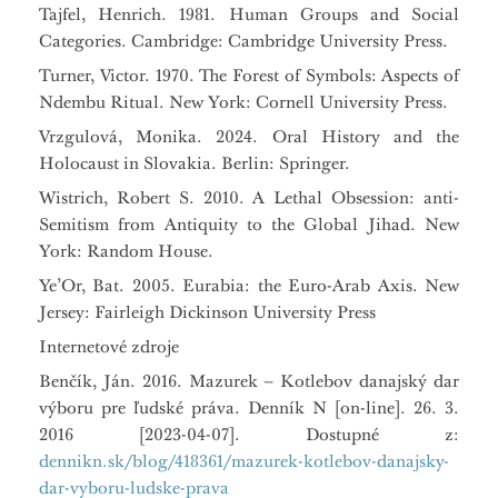
Tajfel, Henrich. 1981. Human Groups and Social
Categories. Cambridge: Cambridge University Press.
Turner, Victor. 1970. The Forest of Symbols: Aspects of
Ndembu Ritual. New York: Cornell University Press.
Vrzgulová, Monika. 2024. Oral History and the
Holocaust in Slovakia. Berlin: Springer.
Wistrich, Robert S. 2010. A Lethal Obsession: anti-
Semitism from Antiquity to the Global Jihad. New
York: Random House.
Ye’Or, Bat. 2005. Eurabia: the Euro-Arab Axis. New
Jersey: Fairleigh Dickinson University Press
Internetové zdroje
Benčík, Ján. 2016. Mazurek – Kotlebov danajský dar
výboru pre ľudské práva. Denník N [on-line]. 26. 3.
2016 [2023-04-07]. Dostupné z:
dennikn.sk/blog/418361/mazurek-kotlebov-danajsky-
dar-vyboru-ludske-prava