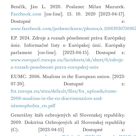
Benčík, Ján L. 2020. Poslanec Milan Mazurek.
Facebook.com
[on-line]. 13. 10. 2020 [2023-04-17].
Dostupné z:
www.facebook.com/janbenciknrsr/photos/a.11083930710967
EP. 2024. Zdroje a rozsah pôsobnosti práva Európskej
únie. Informačné listy o Európskej únii. Európsky
parlament [on-line]. [2023-04-15]. Dostupné z:
www.europarl.europa.eu/factsheets/sk/sheet/6/zdroje-
a-rozsah-posobnosti-prava-europskej-unie
EUMC. 2006. Muslims in the European union. [2023-
07-20]. Dostupné z:
fra.europa.eu/sites/default/files/fra_uploads/eumc-
2006-muslims-in-the-eu-discrimination-and-
islamophobia_en.pdf
Generálny štáb ozbrojených síl Slovenskej republiky.
2009. Doktrína Ozbrojených síl Slovenskej republiky
(C). [2023-04-15] Dostupné z: