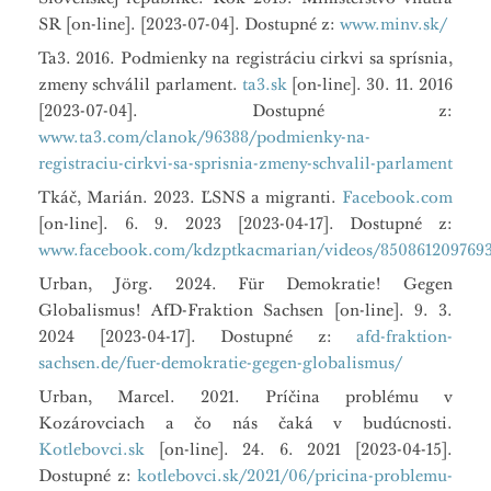
SR [on-line]. [2023-07-04]. Dostupné z:
www.minv.sk/
Ta3. 2016. Podmienky na registráciu cirkvi sa sprísnia,
zmeny schválil parlament.
ta3.sk
[on-line]. 30. 11. 2016
[2023-07-04]. Dostupné z:
www.ta3.com/clanok/96388/podmienky-na-
registraciu-cirkvi-sa-sprisnia-zmeny-schvalil-parlament
Tkáč, Marián. 2023. ĽSNS a migranti.
Facebook.com
[on-line]. 6. 9. 2023 [2023-04-17]. Dostupné z:
www.facebook.com/kdzptkacmarian/videos/850861209769
Urban, Jörg. 2024. Für Demokratie! Gegen
Globalismus! AfD-Fraktion Sachsen [on-line]. 9. 3.
2024 [2023-04-17]. Dostupné z:
afd-fraktion-
sachsen.de/fuer-demokratie-gegen-globalismus/
Urban, Marcel. 2021. Príčina problému v
Kozárovciach a čo nás čaká v budúcnosti.
Kotlebovci.sk
[on-line]. 24. 6. 2021 [2023-04-15].
Dostupné z:
kotlebovci.sk/2021/06/pricina-problemu-