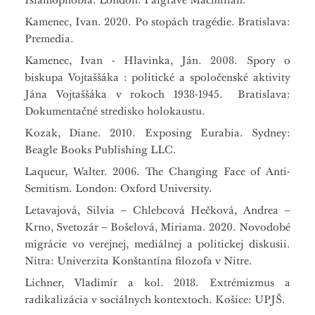
Islamophobia. London: Palgrave Macmillan.
Kamenec, Ivan. 2020. Po stopách tragédie. Bratislava:
Premedia.
Kamenec, Ivan - Hlavinka, Ján. 2008. Spory o
biskupa Vojtaššáka : politické a spoločenské aktivity
Jána Vojtaššáka v rokoch 1938-1945. Bratislava:
Dokumentačné stredisko holokaustu.
Kozak, Diane. 2010. Exposing Eurabia. Sydney:
Beagle Books Publishing LLC.
Laqueur, Walter. 2006. The Changing Face of Anti-
Semitism. London: Oxford University.
Letavajová, Silvia – Chlebcová Hečková, Andrea –
Krno, Svetozár – Bošelová, Miriama. 2020. Novodobé
migrácie vo verejnej, mediálnej a politickej diskusii.
Nitra: Univerzita Konštantína filozofa v Nitre.
Lichner, Vladimír a kol. 2018. Extrémizmus a
radikalizácia v sociálnych kontextoch. Košice: UPJŠ.