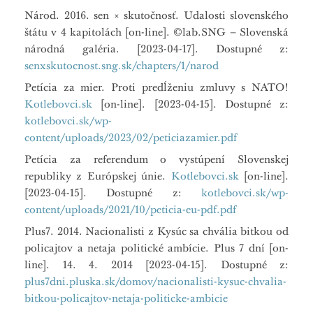
Národ. 2016. sen × skutočnosť. Udalosti slovenského
štátu v 4 kapitolách [on-line]. ©lab.SNG – Slovenská
národná galéria. [2023-04-17]. Dostupné z:
senxskutocnost.sng.sk/chapters/1/narod
Petícia za mier. Proti predĺženiu zmluvy s NATO!
Kotlebovci.sk
[on-line]. [2023-04-15]. Dostupné z:
kotlebovci.sk/wp-
content/uploads/2023/02/peticiazamier.pdf
Petícia za referendum o vystúpení Slovenskej
republiky z Európskej únie.
Kotlebovci.sk
[on-line].
[2023-04-15]. Dostupné z:
kotlebovci.sk/wp-
content/uploads/2021/10/peticia-eu-pdf.pdf
Plus7. 2014. Nacionalisti z Kysúc sa chvália bitkou od
policajtov a netaja politické ambície. Plus 7 dní [on-
line]. 14. 4. 2014 [2023-04-15]. Dostupné z:
plus7dni.pluska.sk/domov/nacionalisti-kysuc-chvalia-
bitkou-policajtov-netaja-politicke-ambicie