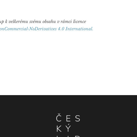
ístup k veškerému svému obsahu v rámci licence
onCommercial-NoDerivatives 4.0 International.