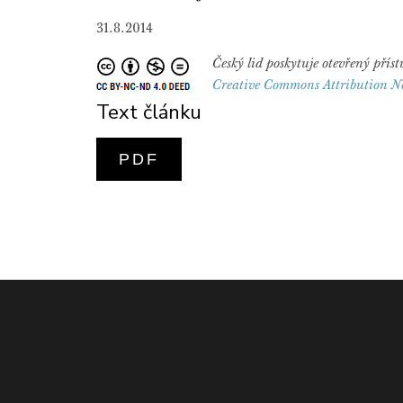
31.8.2014
Český lid poskytuje otevřený př
Creative Commons Attribution N
Text článku
PDF