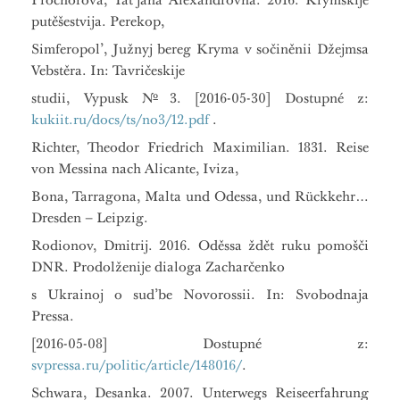
Prochorova, Tat’jana Alexandrovna. 2016. Krymskije
putěšestvija. Perekop,
Simferopol’, Južnyj bereg Kryma v sočiněnii Džejmsa
Vebstěra. In: Tavričeskije
studii, Vypusk №3. [2016-05-30] Dostupné z:
kukiit.ru/docs/ts/no3/12.pdf
.
Richter, Theodor Friedrich Maximilian. 1831. Reise
von Messina nach Alicante, Iviza,
Bona, Tarragona, Malta und Odessa, und Rückkehr…
Dresden – Leipzig.
Rodionov, Dmitrij. 2016. Oděssa ždět ruku pomošči
DNR. Prodolženije dialoga Zacharčenko
s Ukrainoj o sud’be Novorossii. In: Svobodnaja
Pressa.
[2016-05-08] Dostupné z:
svpressa.ru/politic/article/148016/
.
Schwara, Desanka. 2007. Unterwegs Reiseerfahrung