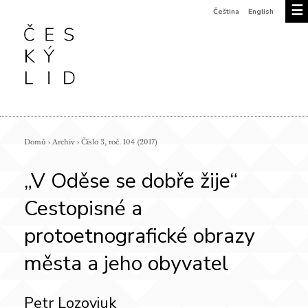
☰
Čeština
English
Domů
›
Archiv
›
Číslo 3, roč. 104 (2017)
„V Oděse se dobře žije“
Cestopisné a
protoetnografické obrazy
města a jeho obyvatel
Petr Lozoviuk