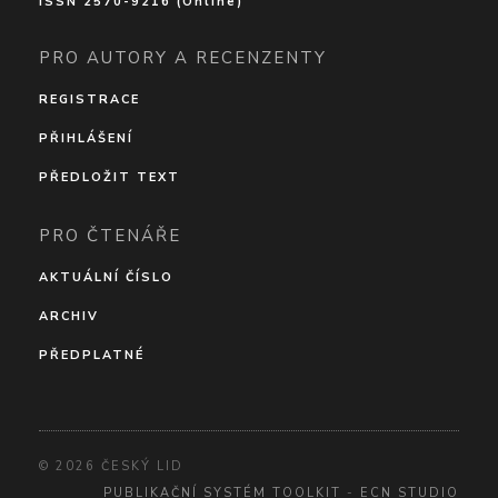
ISSN 2570-9216 (Online)
PRO AUTORY A RECENZENTY
REGISTRACE
PŘIHLÁŠENÍ
PŘEDLOŽIT TEXT
PRO ČTENÁŘE
AKTUÁLNÍ ČÍSLO
ARCHIV
PŘEDPLATNÉ
© 2026 ČESKÝ LID
PUBLIKAČNÍ SYSTÉM TOOLKIT
-
ECN STUDIO