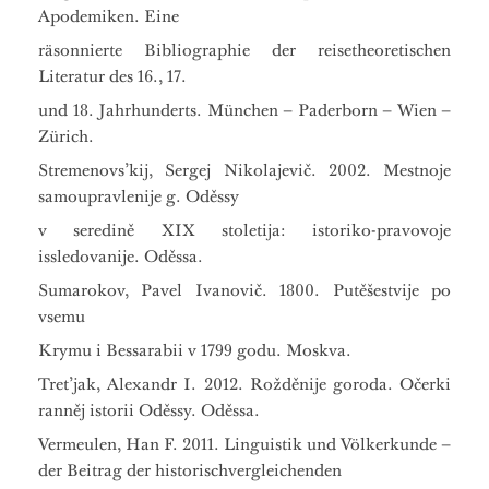
Apodemiken. Eine
räsonnierte Bibliographie der reisetheoretischen
Literatur des 16., 17.
und 18. Jahrhunderts. München – Paderborn – Wien –
Zürich.
Stremenovs’kij, Sergej Nikolajevič. 2002. Mestnoje
samoupravlenije g. Oděssy
v seredině XIX stoletija: istoriko-pravovoje
issledovanije. Oděssa.
Sumarokov, Pavel Ivanovič. 1800. Putěšestvije po
vsemu
Krymu i Bessarabii v 1799 godu. Moskva.
Tret’jak, Alexandr I. 2012. Rožděnije goroda. Očerki
ranněj istorii Oděssy. Oděssa.
Vermeulen, Han F. 2011. Linguistik und Völkerkunde –
der Beitrag der historischvergleichenden