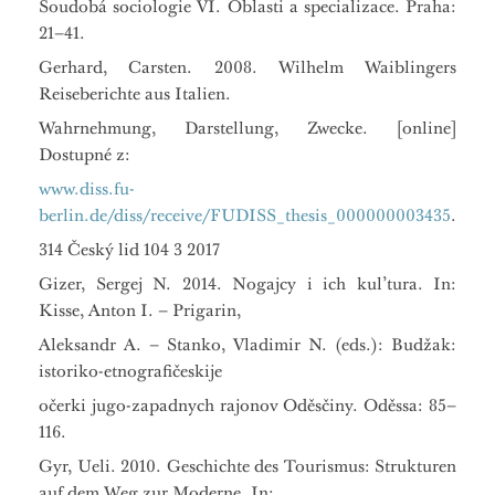
Soudobá sociologie VI. Oblasti a specializace. Praha:
21–41.
Gerhard, Carsten. 2008. Wilhelm Waiblingers
Reiseberichte aus Italien.
Wahrnehmung, Darstellung, Zwecke. [online]
Dostupné z:
www.diss.fu-
berlin.de/diss/receive/FUDISS_thesis_000000003435
.
314 Český lid 104 3 2017
Gizer, Sergej N. 2014. Nogajcy i ich kul’tura. In:
Kisse, Аnton I. – Prigarin,
Аleksandr A. – Stanko, Vladimir N. (eds.): Budžak:
istoriko-etnografičeskije
očerki jugo-zapadnych rajonov Oděsčiny. Oděssa: 85–
116.
Gyr, Ueli. 2010. Geschichte des Tourismus: Strukturen
auf dem Weg zur Moderne. In: