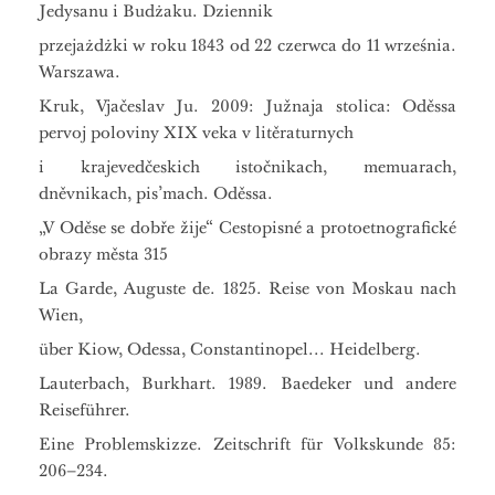
Jedysanu i Budżaku. Dziennik
przejażdżki w roku 1843 od 22 czerwca do 11 września.
Warszawa.
Kruk, Vjačeslav Ju. 2009: Južnaja stolica: Oděssa
pervoj poloviny ХІХ veka v litěraturnych
i krajevedčeskich istočnikach, memuarach,
dněvnikach, pis’mach. Oděssa.
„V Oděse se dobře žije“ Cestopisné a protoetnografické
obrazy města 315
La Garde, Auguste de. 1825. Reise von Moskau nach
Wien,
über Kiow, Odessa, Constantinopel... Heidelberg.
Lauterbach, Burkhart. 1989. Baedeker und andere
Reiseführer.
Eine Problemskizze. Zeitschrift für Volkskunde 85:
206–234.