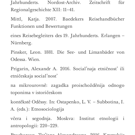
Jahrhunderts. Nordost-Archiv. Zeitschrift für
Regionalgeschichte XII: 11–41.
Mittl, Katja. 2007. Baedekers Reisehandbücher
Funktionen und Bewertungen
eines Reisebegleiters des 19. Jahrhunderts. Erlangen –
Nürnberg.
Pinsker, Leon. 1881. Die See- und Limanbäder von
Odessa. Wien.
Prigarin, Alexandr A. 2016. Social’naja etničnost’ ili
etničeskaja social’nost’
na mikrourovně: zagadka proischožděnija odnogo
toponima v istoričeskom
kontěkstě Oděssy. In: Ostapenko, L. V. – Subbotina, I.
A. (eds.): Etnosociologija
včera i segodnja. Moskva: Institut etnologii i
antropologii: 220–229.