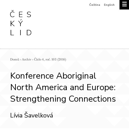
☰
Čeština
English
Domů
›
Archiv
›
Číslo 4, roč. 103 (2016)
Konference Aboriginal
North America and Europe:
Strengthening Connections
Lívia Šavelková