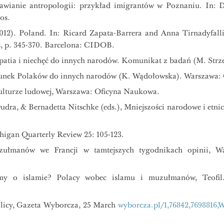
awianie antropologii: przykład imigrantów w Poznaniu. In: D
os.
2). Poland. In: Ricard Zapata-Barrera and Anna Tirnadyfallido
s, p. 345-370. Barcelona: CIDOB.
patia i niechęć do innych narodów. Komunikat z badań (M. Str
osunek Polaków do innych narodów (K. Wądołowska). Warszawa
kulturze ludowej, Warszawa: Oficyna Naukowa.
Dudra, & Bernadetta Nitschke (eds.), Mniejszości narodowe i etnic
chigan Quarterly Review 25: 105-123.
zułmanów we Francji w tamtejszych tygodnikach opinii, War
y o islamie? Polacy wobec islamu i muzułmanów, Teofil.
olicy, Gazeta Wyborcza, 25 March
wyborcza.pl/1,76842,7698816,