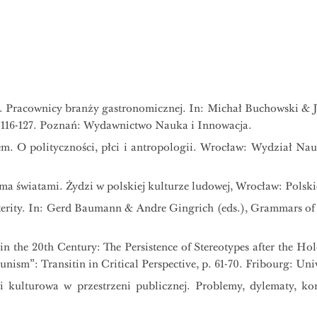
Pracownicy branży gastronomicznej. In: Michał Buchowski & Ja
 116-127. Poznań: Wydawnictwo Nauka i Innowacja.
. O polityczności, płci i antropologii. Wrocław: Wydział Na
a światami. Żydzi w polskiej kulturze ludowej, Wrocław: Pols
rity. In: Gerd Baumann & Andre Gingrich (eds.), Grammars of Id
in the 20th Century: The Persistence of Stereotypes after the 
m”: Transitin in Critical Perspective, p. 61-70. Fribourg: Univ
 i kulturowa w przestrzeni publicznej. Problemy, dylematy, k