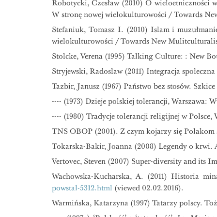
Robotycki, Czesław (2010) O wieloetniczności ws
W stronę nowej wielokulturowości / Towards N
Stefaniuk, Tomasz I. (2010) Islam i muzułmani
wielokulturowości / Towards New Mulitcultura
Stolcke, Verena (1995) Talking Culture: : New Bo
Stryjewski, Radosław (2011) Integracja społecz
Tazbir, Janusz (1967) Państwo bez stosów. Szkic
---- (1973) Dzieje polskiej tolerancji, Warszawa:
---- (1980) Tradycje tolerancji religijnej w Polsc
TNS OBOP (2001). Z czym kojarzy się Polakom 
Tokarska-Bakir, Joanna (2008) Legendy o krwi.
Vertovec, Steven (2007) Super-diversity and its I
Wachowska-Kucharska, A. (2011) Historia min
powstal-5312.html
(viewed 02.02.2016).
Warmińska, Katarzyna (1997) Tatarzy polscy. Tożs