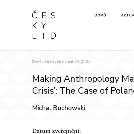
DOMŮ
AKTUÁ
Domů
›
Archiv
›
Číslo 1, roč. 103 (2016)
Making Anthropology Mat
Crisis’: The Case of Pola
Michal Buchowski
Datum zveřejnění: