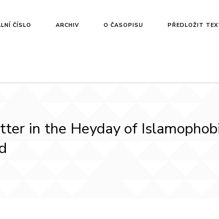
LNÍ ČÍSLO
ARCHIV
O ČASOPISU
PŘEDLOŽIT TEX
ter in the Heyday of Islamophobi
nd