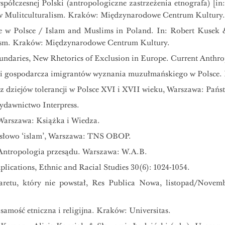
półczesnej Polski (antropologiczne zastrzeżenia etnografa) [in
ew Mulitculturalism. Kraków: Międzynarodowe Centrum Kultury.
e w Polsce / Islam and Muslims in Poland. In: Robert Kusek &
lism. Kraków: Międzynarodowe Centrum Kultury.
undaries, New Rhetorics of Exclusion in Europe. Current Anthrop
na i gospodarcza imigrantów wyznania muzułmańskiego w Polsce.
e z dziejów tolerancji w Polsce XVI i XVII wieku, Warszawa: Pań
 Wydawnictwo Interpress.
e, Warszawa: Książka i Wiedza.
słowo ‘islam’, Warszawa: TNS OBOP.
 Antropologia przesądu. Warszawa: W.A.B.
mplications, Ethnic and Racial Studies 30(6): 1024-1054.
aretu, który nie powstał, Res Publica Nowa, listopad/Nove
amość etniczna i religijna. Kraków: Universitas.