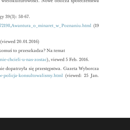
gu wielokulturowości. Nowe oblicza społeczeństwa
y 39(3): 58-67.
772198,Awantura_o_minaret_w_Poznaniu.html
(19
 (viewed 20.01.2016)
 komuś to przeszkadza? Na:temat
nie-chcieli-u-nas-zostac
), viewed 5 Feb. 2016.
nie dopatrzyła się przestępstwa. Gazeta Wyborcza
-policja-konsultowalismy.html
(viewed: 25 Jan.