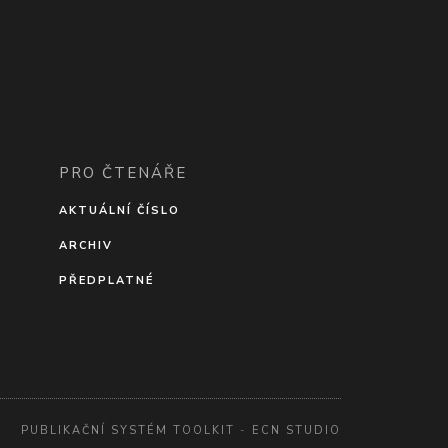
PRO ČTENÁŘE
AKTUÁLNÍ ČÍSLO
ARCHIV
PŘEDPLATNÉ
PUBLIKAČNÍ SYSTÉM TOOLKIT
-
ECN STUDIO