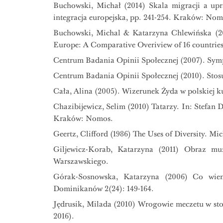
Buchowski, Michał (2014) Skala migracji a upr
integracja europejska, pp. 241-254. Kraków: Nom
Buchowski, Michal & Katarzyna Chlewińska (201
Europe: A Comparative Overiview of 16 countrie
Centrum Badania Opinii Społecznej (2007). Sym
Centrum Badania Opinii Społecznej (2010). St
Cała, Alina (2005). Wizerunek Żyda w polskiej 
Chazibijewicz, Selim (2010) Tatarzy. In: Stefan 
Kraków: Nomos.
Geertz, Clifford (1986) The Uses of Diversity. Mi
Giljewicz-Korab, Katarzyna (2011) Obraz mu
Warszawskiego.
Górak-Sosnowska, Katarzyna (2006) Co wiem
Dominikanów 2(24): 149-164.
Jędrusik, Milada (2010) Wrogowie meczetu w st
2016).