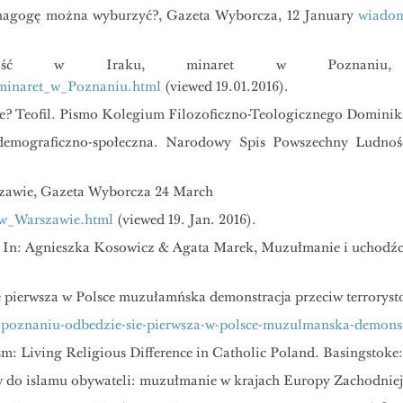
nagogę można wyburzyć?, Gazeta Wyborcza, 12 January
wiadom
adość w Iraku, minaret w Poznani
_minaret_w_Poznaniu.html
(viewed 19.01.2016).
e? Teofil. Pismo Kolegium Filozoficzno-Teologicznego Dominika
 demograficzno-społeczna. Narodowy Spis Powszechny Ludno
szawie, Gazeta Wyborcza 24 March
_w_Warszawie.html
(viewed 19. Jan. 2016).
 In: Agnieszka Kosowicz & Agata Marek, Muzułmanie i uchodźcy
 pierwsza w Polsce muzułamńska demonstracja przeciw terrorys
poznaniu-odbedzie-sie-pierwsza-w-polsce-muzulmanska-demonst
sm: Living Religious Difference in Catholic Poland. Basingstoke
ów do islamu obywateli: muzułmanie w krajach Europy Zachodn