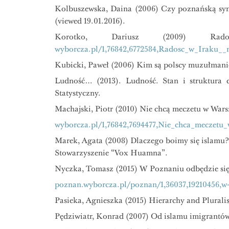
Kolbuszewska, Daina (2006) Czy poznańską sy
(viewed 19.01.2016).
Korotko, Dariusz (2009) R
wyborcza.pl/1,76842,6772584,Radosc_w_Iraku_
Kubicki, Paweł (2006) Kim są polscy muzułmani
Ludność… (2013). Ludność. Stan i struktura
Statystyczny.
Machajski, Piotr (2010) Nie chcą meczetu w War
wyborcza.pl/1,76842,7694477,Nie_chca_meczetu
Marek, Agata (2008) Dlaczego boimy się islamu?
Stowarzyszenie “Vox Huamna”.
Nyczka, Tomasz (2015) W Poznaniu odbędzie się
poznan.wyborcza.pl/poznan/1,36037,19210456,w-
Pasieka, Agnieszka (2015) Hierarchy and Plurali
Pędziwiatr, Konrad (2007) Od islamu imigrant