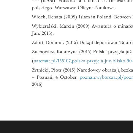
----- (1997a) ‘Polskość’ a ‘tatarskość’. In: Ma
polskiego. Warszawa: Oficyna Naukowa.
Włoch, Renata (2009) Islam in Poland: Between E
Wybieralski, Marcin (2009) Awantura o minare
Jan. 2016).
Zdort, Dominik (2015) Dokąd deportować Tatarów
Zuchowicz, Katarzyna (2015) Polska przyjęła ju
(
natemat.pl/155107,polska-przyjela-juz-blisko-90-
Żytnicki, Piotr (2015) Narodowcy obrażają bezka
– Poznań, 4 October.
poznan.wyborcza.pl/pozn
2016)