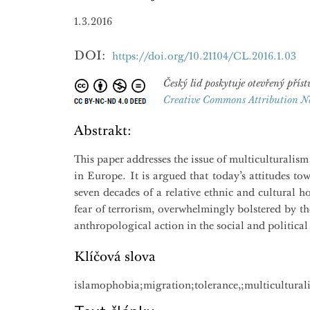
1.3.2016
DOI:
https://doi.org/10.21104/CL.2016.1.03
Český lid poskytuje otevřený př
Creative Commons Attribution N
Abstrakt:
This paper addresses the issue of multiculturalis
in Europe. It is argued that today’s attitudes t
seven decades of a relative ethnic and cultural h
fear of terrorism, overwhelmingly bolstered by t
anthropological action in the social and politic
Klíčová slova
islamophobia;migration;tolerance,;multicultura