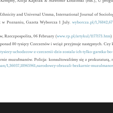
rian Kempny, Alicja Kapciak & Sławomir Łodziński (eds.), U pro
thnicity and Universal Umma, International Journal of Sociolog
t w Poznaniu, Gazeta Wyborcza 1 July.
wyborcza.pl/1,76842,6
, Rzeczpospolita, 06 February (
www.rp.pl/artykul/1177173.htm
)
ż ponad 80 tysięcy Czeczenów i wciąż przyjmuje następnych. Czy
tysiecy-uchodzcow-z-czeczenii-dzis-zostala-ich-tylko-garstka-bo-
rnie muzułmanów. Policja: konsultowaliśmy się z prokuraturą, 
an/1,36037,18965961,narodowcy-obrazali-bezkarnie-muzulmanow