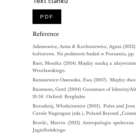
Text článku
PDF
Reference
Adamowicz, Anna & Kochaniewicz, Agata (2012). 
kulturowa. Na podstawie badań w Poznaniu, pp.
Baer, Monika (2014) Między nauką a aktywizmem
Wrocławskiego.
Banasiewicz-Ossowska, Ewa (2007). Między dwom
Baumann, Gerd (2004) Grammars of Identity/Alte
18-50. Oxford: Berghahn
Borodziej, Włodziemierz (2001). Poles and Jews 
Carole Nagengast (eds.), Poland Beyond „Communis
Brocki, Marcin (2013) Antropologia społeczna
Jagiellońskiego