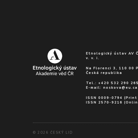
Etnologický ústav AV 
v. v. i.
Na Florenci 3, 110 00 
Česká republika
Tel.: +420 532 290 26
E-mail:
noskova@eu.ca
ISSN 0009-0794 (Print
ISSN 2570-9216 (Onlin
© 2026 ČESKÝ LID